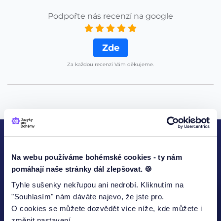
Podpořte nás recenzí na google
Zde
Za každou recenzi Vám děkujeme.
KONTAKTUJTE NÁS
Na webu používáme bohémské cookies - ty nám
pomáhají naše stránky dál zlepšovat. 🍪
Tyhle sušenky nekřupou ani nedrobí. Kliknutím na
"Souhlasím" nám dáváte najevo, že jste pro.
O cookies se můžete dozvědět více níže, kde můžete i
Jméno
změnit nastavení.