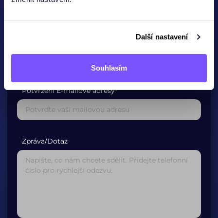
Další nastavení
E-mailová adresa*
Souhlasím
Potvrzení E-mailové adresy*
Zpráva/Dotaz