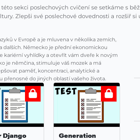
éto sekci poslechových cvičení se setkáme s bě
tury. Zlepši své poslechové dovednosti a rozšiř si 
azyků v Evropě a je mluvena v několika zemích,
a dalších. Německo je přední ekonomickou
e kariérní vyhlídky a otevřít vám dveře k novým
ko je němčina, stimuluje váš mozek a má
šovat paměť, koncentraci, analytické a
 přenosné do jiných oblastí vašeho života.
r Django
Generation