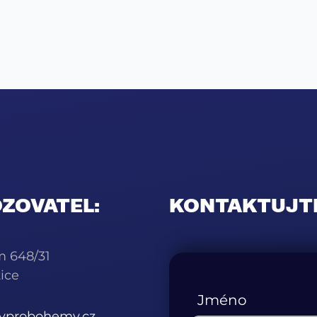
ZOVATEL:
KONTAKTUJT
m 648/31
ice
Jméno
kyprobohemy.cz