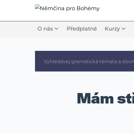
O nás
Předplatné
Kurzy
Mám stř