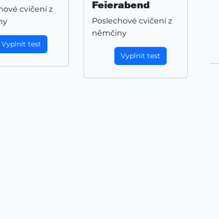
Feierabend
hové cvičení z
Poslechové cvičení z
ny
němčiny
Vyplnit test
Vyplnit test