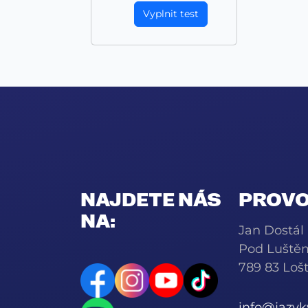
Vyplnit test
NAJDETE NÁS
PROVO
NA:
Jan Dostál
Pod Luště
789 83 Lošt
info@jazy