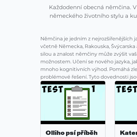
Každodenní obecná němčina. V t
německého životního stylu a kul
Němčina je jedním z nejrozšířenějších j
včetně Německa, Rakouska, Švýcarska 
silou a znalost němčiny může zvýšit vaš
možnostem. Učení se nového jazyka, ja
mnoho kognitivních výhod. Pomáhá zlep
problémové řešení. Tyto dovednosti jsou
Olliho psí příběh
Kate