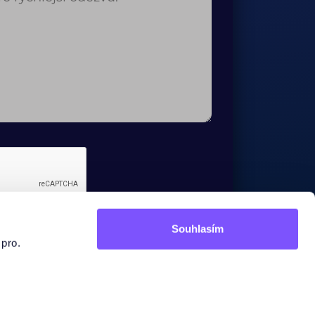

Souhlasím
 pro.