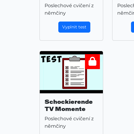
Poslechové cvičení z
Poslec
němčiny
němči
Vyplnit test
Schockierende
TV Momente
Poslechové cvičení z
němčiny