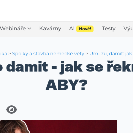
Webináře
Kavárny
AI
Testy
Výu
Nové!
ika
>
Spojky a stavba německé věty
>
Um…zu, damit: ja
 damit - jak se ř
ABY?