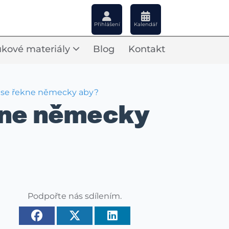
Přihlášení
Kalendář
kové materiály
Blog
Kontakt
k se řekne německy aby?
ekne německy
Podpořte nás sdílením.