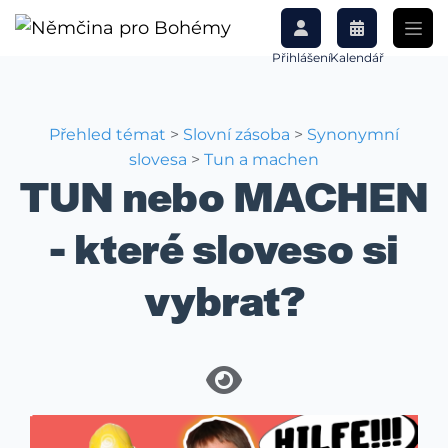
Přihlášení
Kalendář
Přehled témat
>
Slovní zásoba
>
Synonymní
slovesa
>
Tun a machen
TUN nebo MACHEN
- které sloveso si
vybrat?