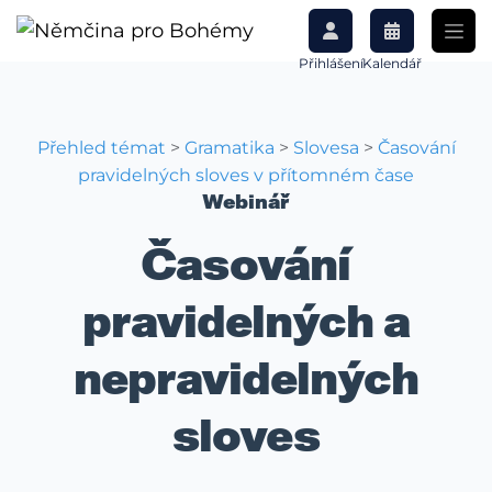
Přihlášení
Kalendář
Přehled témat
>
Gramatika
>
Slovesa
>
Časování
pravidelných sloves v přítomném čase
Webinář
Časování
pravidelných a
nepravidelných
sloves