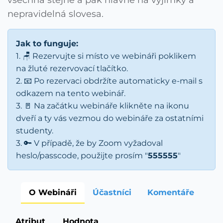
všechna stejně a pak hlavně na výjimky a
nepravidelná slovesa.
Jak to funguje:
1. 🪑 Rezervujte si místo ve webináři poklikem
na žluté rezervovací tlačítko.
2. 📧 Po rezervaci obdržíte automaticky e-mail s
odkazem na tento webinář.
3. 🚪 Na začátku webináře klikněte na ikonu
dveří a ty vás vezmou do webináře za ostatními
studenty.
3. 🔑 V případě, že by Zoom vyžadoval
heslo/passcode, použijte prosím "
555555
"
O Webináři
Účastníci
Komentáře
Atribut
Hodnota