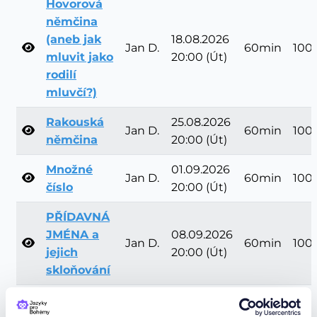
Hovorová
němčina
(aneb jak
18.08.2026
Jan D.
60min
100
mluvit jako
20:00 (Út)
rodilí
mluvčí?)
Rakouská
25.08.2026
Jan D.
60min
100
němčina
20:00 (Út)
Množné
01.09.2026
Jan D.
60min
100
číslo
20:00 (Út)
PŘÍDAVNÁ
JMÉNA a
08.09.2026
Jan D.
60min
100
jejich
20:00 (Út)
skloňování
Stupňování