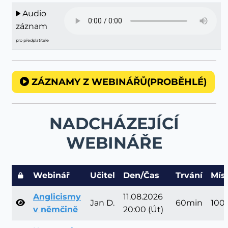
Audio
záznam
pro předplatitele
ZÁZNAMY Z WEBINÁŘŮ(PROBĚHLÉ)
NADCHÁZEJÍCÍ
WEBINÁŘE
Webinář
Učitel
Den/Čas
Trvání
Mís
Anglicismy
11.08.2026
Jan D.
60min
100
v němčině
20:00 (Út)