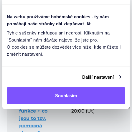
přídavných
15.09.2026
Jan D.
60min
100
jmen +
20:00 (Út)
antonyma
Na webu používáme bohémské cookies - ty nám
pomáhají naše stránky dál zlepšovat. 🍪
Číslovky,
Tyhle sušenky nekřupou ani nedrobí. Kliknutím na
čas a
22.09.2026
Jan D.
60min
100
"Souhlasím" nám dáváte najevo, že jste pro.
časové
20:00 (Út)
O cookies se můžete dozvědět více níže, kde můžete i
údaje
změnit nastavení.
Časové
29.09.2026
Jan D.
60min
100
předložky
20:00 (Út)
Další nastavení
Sloveso
werden a
Souhlasím
všechny
jeho
06.10.2026
Jan D.
60min
100
funkce + co
20:00 (Út)
jsou to tzv.
pomocná