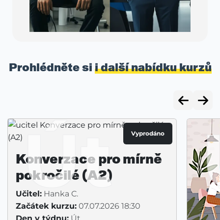
Prohlédněte si
i další nabídku kurzů
Út
Vyprodáno
Konverzace pro mírně
pokročilé (A2)
Učitel:
Hanka C.
Začátek kurzu:
07.07.2026 18:30
Den v týdnu:
Út