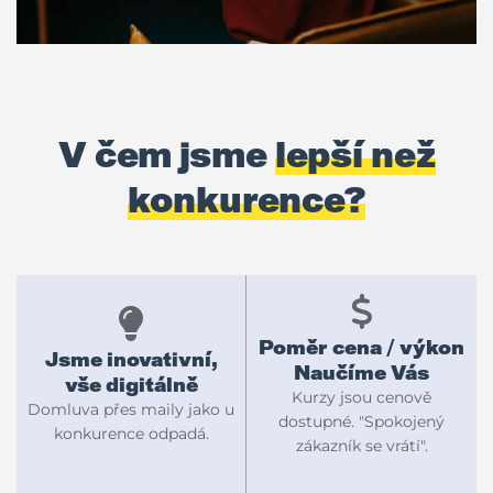
V čem jsme
lepší než
konkurence?
Poměr cena / výkon
Jsme inovativní,
Naučíme Vás
vše digitálně
Kurzy jsou cenově
Domluva přes maily jako u
dostupné. "Spokojený
konkurence odpadá.
zákazník se vrátí".