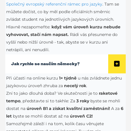
Společný evropský referenční rámec pro jazyky
. Tam se
můžete dočíst, co by měl podle oficiálních směrnic
zvládat student na jednotlivých jazykových úrovních.
Hlavně nezapomeňte:
když vám úroveň kurzu nebude
vyhovovat, stačí nám napsat.
Rádi vás přesuneme do
vyšší nebo nižší úrovně - tak, abyste se v kurzu ani
netrápili, ani nenudili.
Jak rychle se naučím německy?
Při účasti na online kurzu
1× týdně
u nás zvládnete jednu
jazykovou úroveň zhruba za
necelý rok
.
Zní to jako dlouhá doba? Ve skutečnosti je to
raketové
tempo
, představte si to takhle: Za
3 roky
byste se mohli
dostat na
úroveň B1 a získat kvalitní zaměstnání!
A za
6
let
byste se mohli dostat až na
úroveň C2!
Samozřejmě záleží i na tom, kolik času věnujete