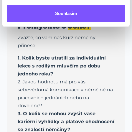
Souhlasím
Přemýšlíte o
ceně?
Zvažte, co vám náš kurz němčiny
přinese:
1. Kolik byste utratili za individuální
lekce s rodilým mluvčím po dobu
jednoho roku?
2. Jakou hodnotu má pro vás
sebevědomá komunikace v němčině na
pracovních jednáních nebo na
dovolené?
3. O kolik se mohou zvýšit vaše
kariérní vyhlídky a platové ohodnocení
se znalostí němčiny?