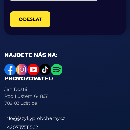
ODESLAT
NAJDETE NÁS NA:
PROVOZOVATEL:
Jan Dostál
Pod Luštěm 648/31
789 83 Loštice
info@jazykyprobohemy.cz
+420737511562