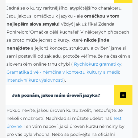
Jedná se o kurzy raritnějšího, atypičtějšího charakteru.
Jsou jakousi omáčkou k jazyku - ale
omáčkou v tom
nejlepším slova smyslu!
Vždyť jak už říkal Zdenda
Pohlreich: 'Omáčka dělá kuchaře!' V některých případech
se proto může jednat o kurzy, které
nikde jinde
nenajdete
a jejichž koncept, strukturu a cvičení jsme si
sami postavili od základu, protože věříme, že na českém a
slovenském online trhu chybí (
Rychlokurz gramatiky
;
Gramatika živě - němčina v kontextu kultury a médií
;
Intenzivní kurz výslovnosti
).
Jak poznám, jakou mám úroveň jazyka?
Pokud nevíte, jakou úroveň kurzu zvolit, nezoufejte. Je
několik možností. Například si můžete udělat náš
Test
úrovně
. Ten vám napoví, jaká úroveň kurzu němčiny by
pro vás byla vhodná. Nebo se podívejte na oficiální