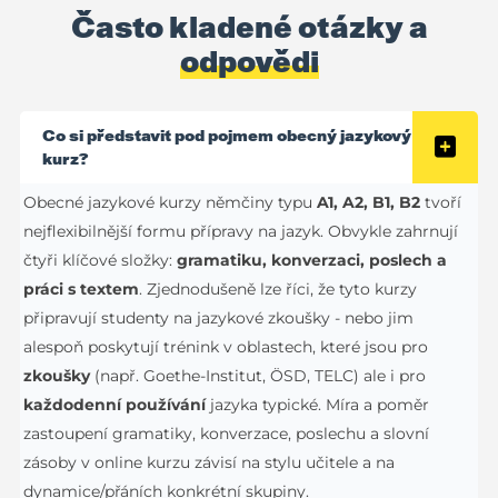
Často kladené otázky a
odpovědi
Co si představit pod pojmem obecný jazykový
kurz?
Obecné jazykové kurzy němčiny typu
A1, A2, B1, B2
tvoří
nejflexibilnější formu přípravy na jazyk. Obvykle zahrnují
čtyři klíčové složky:
gramatiku, konverzaci, poslech a
práci s textem
. Zjednodušeně lze říci, že tyto kurzy
připravují studenty na jazykové zkoušky - nebo jim
alespoň poskytují trénink v oblastech, které jsou pro
zkoušky
(např. Goethe-Institut, ÖSD, TELC) ale i pro
každodenní používání
jazyka typické. Míra a poměr
zastoupení gramatiky, konverzace, poslechu a slovní
zásoby v online kurzu závisí na stylu učitele a na
dynamice/přáních konkrétní skupiny.