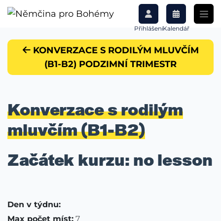
Přihlášení
Kalendář
KONVERZACE S RODILÝM MLUVČÍM
(B1-B2) PODZIMNÍ TRIMESTR
Konverzace s rodilým
mluvčím (B1-B2)
Začátek kurzu: no lesson
Den v týdnu:
Max počet míst:
7