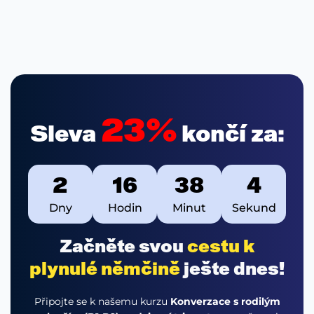
23%
Sleva
končí za:
2
16
38
3
Dny
Hodin
Minut
Sekund
Začněte svou
cestu k
plynulé němčině
ješte dnes!
Připojte se k našemu kurzu
Konverzace s rodilým