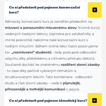
Co si představit pod pojmem konverzační
kurz?
Německý konverzační kurz je zaměřen především na
mluvení a porozumění mluvenému slovu
. Kromě kurzů
vedených českými lektory (zejména pro začátečníky a
mírně pokročilé) nabízíme také konverzační kurz s
rodilým mluvčím. Během online lekcí často pozorujeme
tzv.
„rozmluvení“ studentů
- tedy postupné odbourání
ostychu díky přátelskému a citlivému přístupu lektorů.
Současně dochází ke znatelnému
rozšíření slovní zásoby
- to zase díky pečlivě vybraným tématům a
strukturovaným lekcím. Tato kombinace - odbourání
studu a růst slovní zásoby – vede k
plynulejší,
přirozenější a trefnější komunikaci
v jazyce.
Co si představit pod pojmem tématický kurz?