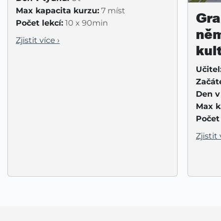
Max kapacita kurzu:
7 míst
Gra
Počet lekcí:
10 x 90min
něm
Zjistit více ›
kul
Učitel
Začát
Den v
Max k
Počet 
Zjistit 