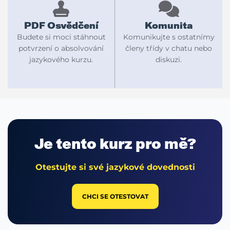
PDF Osvědčení
Komunita
Budete si moci stáhnout
Komunikujte s ostatnímy
potvrzení o absolvování
členy třídy v chatu nebo
jazykového kurzu.
diskuzi.
Je tento
kurz pro mě?
Otestujte si své jazykové dovednosti
CHCI SE OTESTOVAT