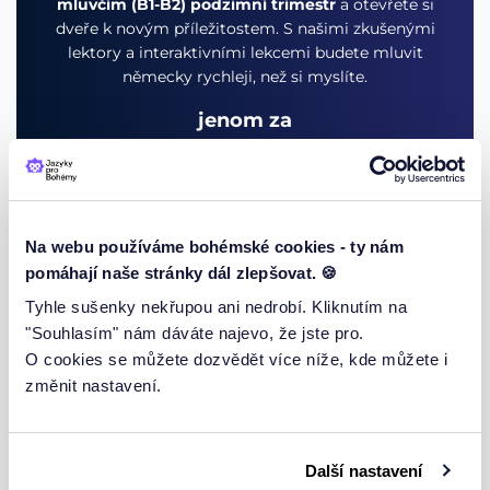
mluvčím (B1-B2) podzimní trimestr
a otevřete si
dveře k novým příležitostem. S našimi zkušenými
lektory a interaktivními lekcemi budete mluvit
německy rychleji, než si myslíte.
jenom za
3999 Kč / 167 Eur
3080Kč / 129Eur
Na webu používáme bohémské cookies - ty nám
Pro členy s
předplatným
jenom za
pomáhají naše stránky dál zlepšovat. 🍪
2800Kč / 117Eur
Tyhle sušenky nekřupou ani nedrobí. Kliknutím na
"Souhlasím" nám dáváte najevo, že jste pro.
O cookies se můžete dozvědět více níže, kde můžete i
OBJEDNAT KURZ
změnit nastavení.
Další nastavení