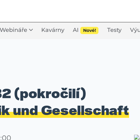
Webináře
Kavárny
AI
Testy
Výu
Nové!
2 (pokročilí)
tik und Gesellschaft
0:00