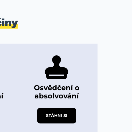
iny
Osvědčení o
í
absolvování
STÁHNI SI