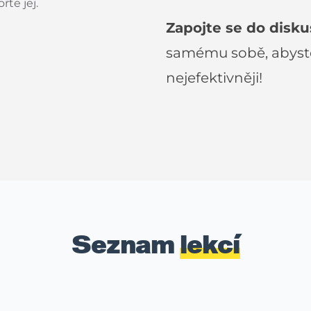
te jej.
Zapojte se do disku
samému sobě, abyste 
nejefektivněji!
Seznam
lekcí