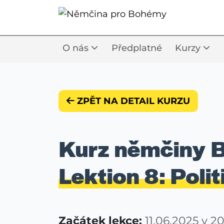
O nás
Předplatné
Kurzy
ZPĚT NA DETAIL KURZU
Kurz němčiny B
Lektion 8: Poli
Začátek lekce:
11.06.2025 v 2