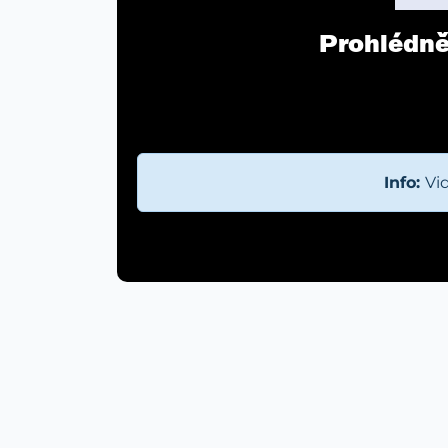
Prohlédnět
Info:
Vi