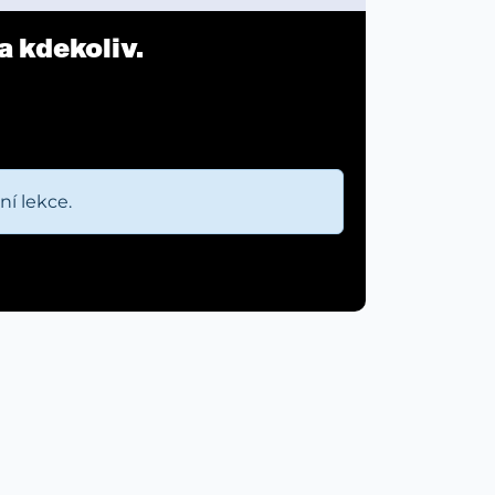
a kdekoliv.
í lekce.