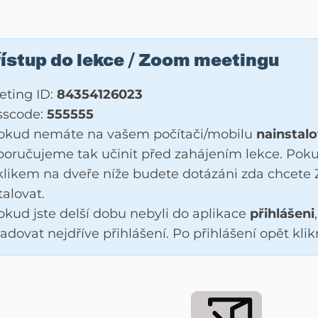
ístup do lekce / Zoom meetingu
eting ID:
84354126023
sscode:
555555
Pokud nemáte na vašem počítači/mobilu
nainstal
oručujeme tak učinit před zahájením lekce. Pokud
likem na dveře níže budete dotázáni zda chcete 
talovat.
okud jste delší dobu nebyli do aplikace
přihlášeni
adovat nejdříve přihlášení. Po přihlášení opět kli