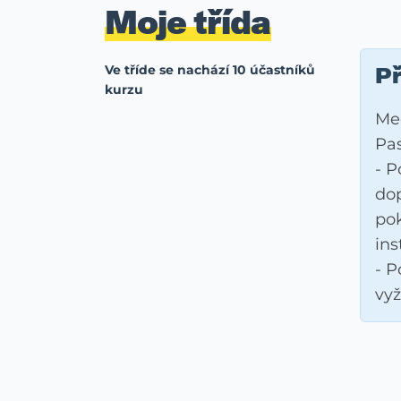
Moje třída
Ve tříde se nachází 10 účastníků
Př
kurzu
Me
Pa
- 
dop
pok
ins
- P
vyž