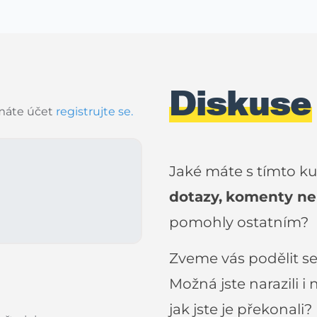
Diskuse
áte účet
registrujte se.
Jaké máte s tímto k
dotazy,
komenty ne
pomohly ostatním?
Zveme vás podělit se 
Možná jste narazili i 
jak jste je překonali?