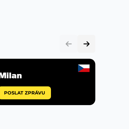
Milan
Mart
POSLAT ZPRÁVU
POSLA