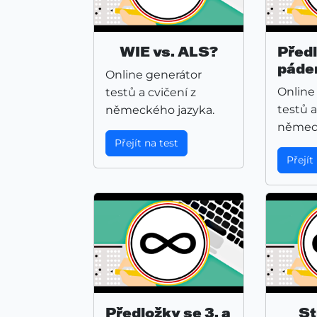
WIE vs. ALS?
Předl
pád
Online generátor
Online
testů a cvičení z
testů a
německého jazyka.
německ
Přejít na test
Přejít
Předložky se 3. a
St