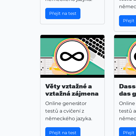
německ
Přejít na test
Přejít
Věty vztažné a
Dass
vztažná zájmena
das g
Online generátor
Online
testů a cvičení z
testů a
německého jazyka.
německ
Přejít na test
Přejít