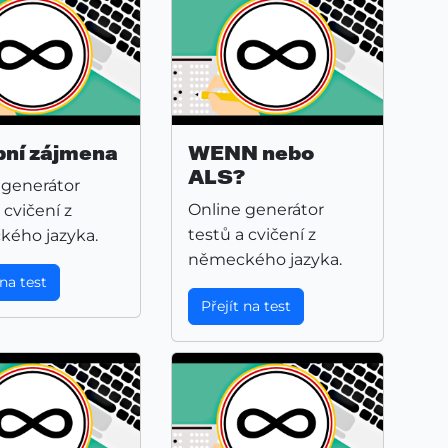
ní zájmena
WENN nebo
ALS?
 generátor
Online generátor
 cvičení z
testů a cvičení z
ého jazyka.
německého jazyka.
 na test
Přejít na test