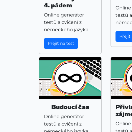
4. pádem
Online
Online generátor
testů a
testů a cvičení z
německ
německého jazyka.
Přejít
Přejít na test
Budoucí čas
Přivl
zájm
Online generátor
Online
testů a cvičení z
testů a
německého jazyka.