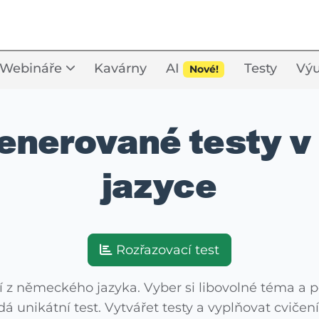
Webináře
Kavárny
AI
Testy
Výu
Nové!
enerované testy 
jazyce
Rozřazovací test
í z německého jazyka. Vyber si libovolné téma a po
á unikátní test. Vytvářet testy a vyplňovat cviče