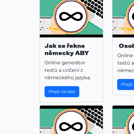
Jak se řekne
Osob
německy ABY
Online
Online generátor
testů a
testů a cvičení z
německ
německého jazyka.
Přejít
Přejít na test