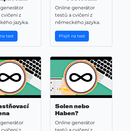
 generátor
Online generátor
 cvičení z
testů a cvičení z
ého jazyka.
německého jazyka.
 na test
Přejít na test
astňovací
Solen nebo
ena
Haben?
 generátor
Online generátor
 cvičení z
testů a cvičení z