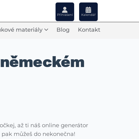
Přihlášení
Kalendář
kové materiály
Blog
Kontakt
v německém
čkej, až ti náš online generátor
ní pak můžeš do nekonečna!