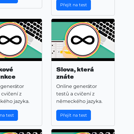
Přejít na test
kové
Slova, která
unkce
znáte
 generátor
Online generátor
 cvičení z
testů a cvičení z
ého jazyka.
německého jazyka.
 na test
Přejít na test