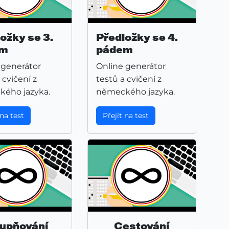
ožky se 3.
Předložky se 4.
em
pádem
 generátor
Online generátor
 cvičení z
testů a cvičení z
ého jazyka.
německého jazyka.
 na test
Přejít na test
upňování
Cestování