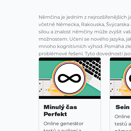
Němčina je jedním z nejrozšířenějších j
včetně Německa, Rakouska, Švýcarska 
silou a znalost němčiny může zvýšit vaš
možnostem. Učení se nového jazyka, ja
mnoho kognitivních výhod. Pomáhá zlep
problémové řešení. Tyto dovednosti jsou
Minulý čas
Sein
Perfekt
Online
Online generátor
testů a
testů a cvičení z