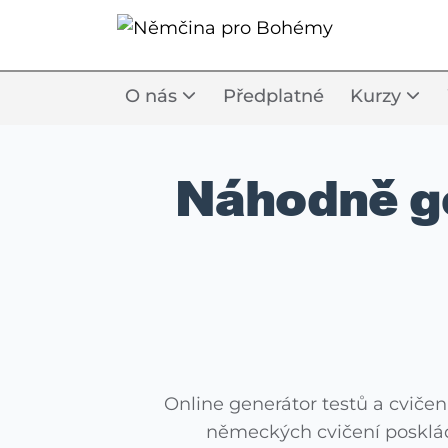
O nás
Předplatné
Kurzy
Náhodně g
Online generátor testů a cvičen
německých cvičení posklád