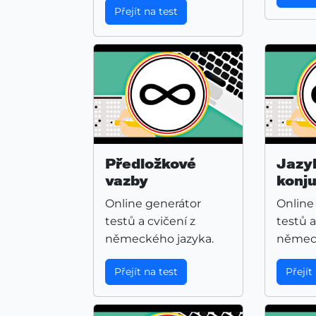
Přejít na test
Předložkové
Jazy
vazby
konj
Online generátor
Online
testů a cvičení z
testů a
německého jazyka.
německ
Přejít na test
Přejít