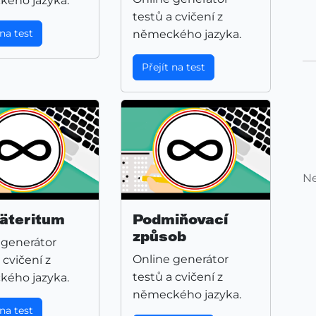
ého jazyka.
testů a cvičení z
 na test
německého jazyka.
Přejít na test
Ne
äteritum
Podmiňovací
způsob
 generátor
Online generátor
 cvičení z
testů a cvičení z
ého jazyka.
německého jazyka.
 na test