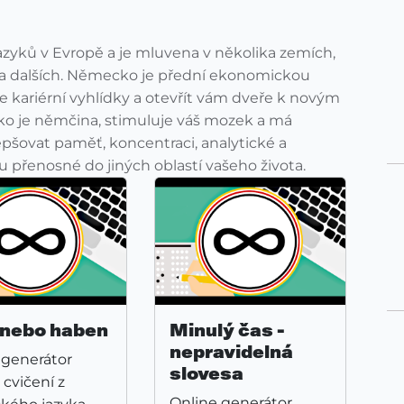
azyků v Evropě a je mluvena v několika zemích,
a dalších. Německo je přední ekonomickou
e kariérní vyhlídky a otevřít vám dveře k novým
ko je němčina, stimuluje váš mozek a má
šovat paměť, koncentraci, analytické a
 přenosné do jiných oblastí vašeho života.
 nebo haben
Minulý čas -
nepravidelná
 generátor
slovesa
 cvičení z
Online generátor