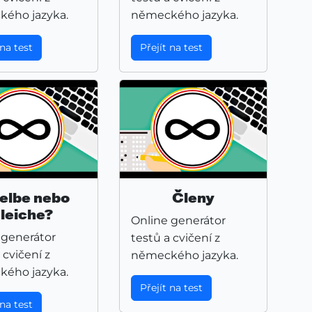
ého jazyka.
německého jazyka.
 na test
Přejít na test
elbe nebo
Členy
leiche?
Online generátor
 generátor
testů a cvičení z
 cvičení z
německého jazyka.
ého jazyka.
Přejít na test
 na test