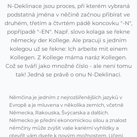
N-Deklinace jsou proces, při kterém vybraná
podstatná jména v něčině začnou přibírat ve
druhém, třetím a čtvrtém pádě koncovku "-N",
popřípadě "-EN". Např. slovo kolaga se řekne
německy der Kollege. Ale pracuji s jedním
kolegou už se řekne: Ich arbeite mit einem
Kollegen. Z Kollege máma naráz Kollegen.
Což se tváří jako množné číslo - ale není tomu
tak! Jedná se právě o onu N-Deklinaci.
Němčina je jedním z nejrozšířenějších jazyků v
Evropě a je mluvena v několika zemích, včetně
Německa, Rakouska, Švýcarska a dalších.
Německo je přední ekonomickou silou a znalost
němčiny může zvýšit vaše kariérní vyhlídky a
otevřít vám dveře k novým možnostem. Učení