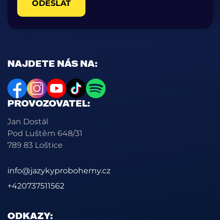
ODESLAT
NAJDETE NÁS NA:
PROVOZOVATEL:
Jan Dostál
Pod Luštěm 648/31
789 83 Loštice
info@jazykyprobohemy.cz
+420737511562
ODKAZY: