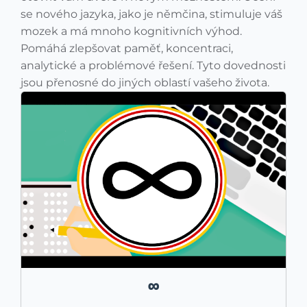
se nového jazyka, jako je němčina, stimuluje váš
mozek a má mnoho kognitivních výhod.
Pomáhá zlepšovat paměť, koncentraci,
analytické a problémové řešení. Tyto dovednosti
jsou přenosné do jiných oblastí vašeho života.
∞