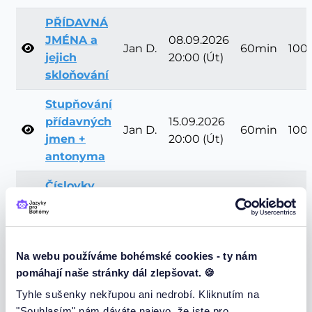
PŘÍDAVNÁ
JMÉNA a
08.09.2026
Jan D.
60min
100
jejich
20:00 (Út)
skloňování
Stupňování
přídavných
15.09.2026
Jan D.
60min
100
jmen +
20:00 (Út)
antonyma
Číslovky,
čas a
22.09.2026
Jan D.
60min
100
časové
20:00 (Út)
údaje
Na webu používáme bohémské cookies - ty nám
Časové
29.09.2026
pomáhají naše stránky dál zlepšovat. 🍪
Jan D.
60min
100
předložky
20:00 (Út)
Tyhle sušenky nekřupou ani nedrobí. Kliknutím na
"Souhlasím" nám dáváte najevo, že jste pro.