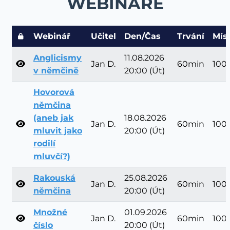
WEBINÁŘE
Webinář
Učitel
Den/Čas
Trvání
Mís
Anglicismy
11.08.2026
Jan D.
60min
100
v němčině
20:00 (Út)
Hovorová
němčina
(aneb jak
18.08.2026
Jan D.
60min
100
mluvit jako
20:00 (Út)
rodilí
mluvčí?)
Rakouská
25.08.2026
Jan D.
60min
100
němčina
20:00 (Út)
Množné
01.09.2026
Jan D.
60min
100
číslo
20:00 (Út)