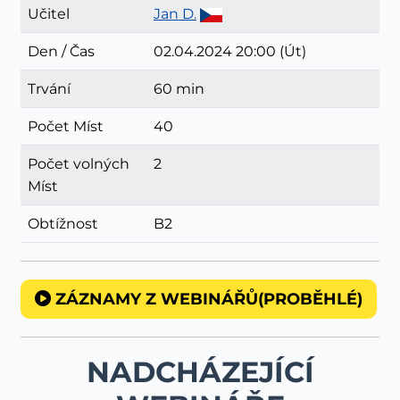
Učitel
Jan D.
Den / Čas
02.04.2024 20:00 (Út)
Trvání
60 min
Počet Míst
40
Počet volných
2
Míst
Obtížnost
B2
ZÁZNAMY Z WEBINÁŘŮ(PROBĚHLÉ)
NADCHÁZEJÍCÍ