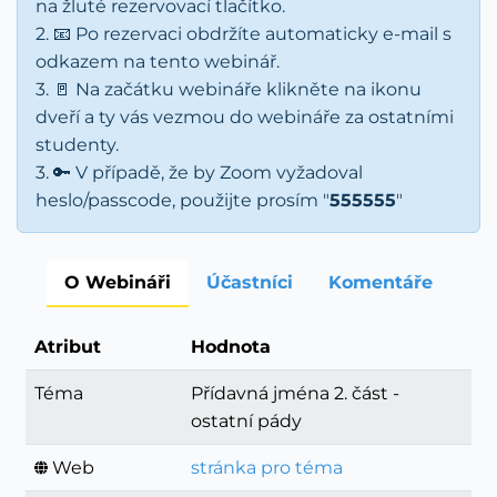
na žluté rezervovací tlačítko.
2. 📧 Po rezervaci obdržíte automaticky e-mail s
odkazem na tento webinář.
3. 🚪 Na začátku webináře klikněte na ikonu
dveří a ty vás vezmou do webináře za ostatními
studenty.
3. 🔑 V případě, že by Zoom vyžadoval
heslo/passcode, použijte prosím "
555555
"
O Webináři
Účastníci
Komentáře
Atribut
Hodnota
Téma
Přídavná jména 2. část -
ostatní pády
Web
stránka pro téma