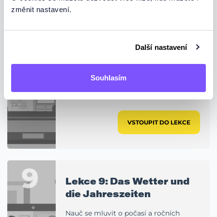
změnit nastavení.
8
Lekce 8: Die heutige Welt
Další nastavení
Mluv o technologiích, zprávách a
společnosti v němčině
Souhlasím
Den / Čas:
29.09.2025 19:00 (Po)
Trvání:
90 min
VSTOUPIT DO LEKCE
9
Lekce 9: Das Wetter und
die Jahreszeiten
Nauč se mluvit o počasí a ročních