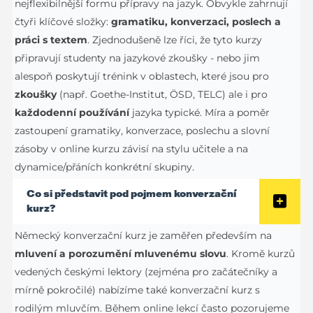
nejflexibilnější formu přípravy na jazyk. Obvykle zahrnují
čtyři klíčové složky:
gramatiku, konverzaci, poslech a
práci s textem
. Zjednodušeně lze říci, že tyto kurzy
připravují studenty na jazykové zkoušky - nebo jim
alespoň poskytují trénink v oblastech, které jsou pro
zkoušky
(např. Goethe-Institut, ÖSD, TELC) ale i pro
každodenní používání
jazyka typické. Míra a poměr
zastoupení gramatiky, konverzace, poslechu a slovní
zásoby v online kurzu závisí na stylu učitele a na
dynamice/přáních konkrétní skupiny.
Co si představit pod pojmem konverzační
kurz?
Německý konverzační kurz je zaměřen především na
mluvení a porozumění mluvenému slovu
. Kromě kurzů
vedených českými lektory (zejména pro začátečníky a
mírně pokročilé) nabízíme také konverzační kurz s
rodilým mluvčím. Během online lekcí často pozorujeme