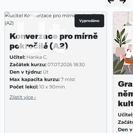
Út
Vyprodáno
Konverzace pro mírně
pokročilé (A2)
Učitel:
Hanka C.
Začátek kurzu:
07.07.2026 18:30
Den v týdnu:
Út
Max kapacita kurzu:
7 míst
Gra
Počet lekcí:
10 x 90min
něm
Zjistit více ›
kul
Učitel
Začát
Den v