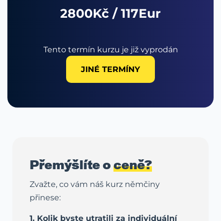
2800Kč / 117Eur
Tento termín kurzu je již vyprodán
JINÉ TERMÍNY
Přemýšlíte o
ceně?
Zvažte, co vám náš kurz němčiny
přinese:
1. Kolik byste utratili za individuální