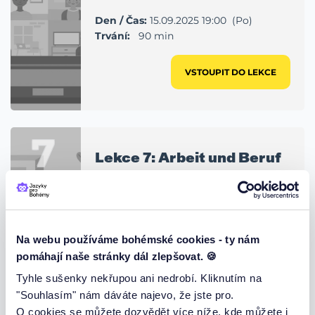
Den / Čas:
15.09.2025 19:00 (Po)
Trvání:
90 min
VSTOUPIT DO LEKCE
7
Lekce 7: Arbeit und Beruf
Nauč se mluvit o své práci a profesním
životě v němčině
Den / Čas:
22.09.2025 19:00 (Po)
Na webu používáme bohémské cookies - ty nám
Trvání:
90 min
pomáhají naše stránky dál zlepšovat. 🍪
Tyhle sušenky nekřupou ani nedrobí. Kliknutím na
VSTOUPIT DO LEKCE
"Souhlasím" nám dáváte najevo, že jste pro.
O cookies se můžete dozvědět více níže, kde můžete i