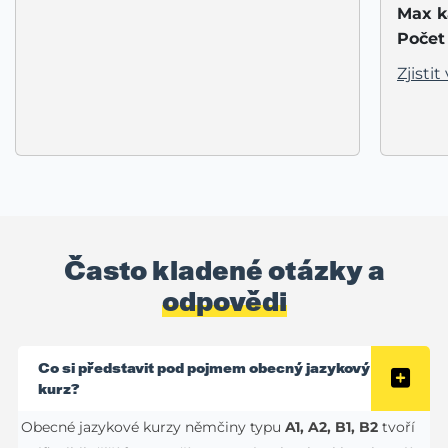
Max k
Počet 
Zjistit 
Často kladené otázky a
odpovědi
Co si představit pod pojmem obecný jazykový
kurz?
Obecné jazykové kurzy němčiny typu
A1, A2, B1, B2
tvoří