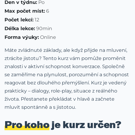
Den v týdnu:
Po
Max počet míst:
6
Počet lekcí:
12
Délka lekce:
90min
Forma výuky:
Online
Máte zvládnuté základy, ale když přijde na mluvení,
ztrácíte jistotu? Tento kurz vám pomůže proměnit
znalosti v aktivní schopnost konverzace. Společně
se zaměříme na plynulost, porozumění a schopnost
reagovat bez dlouhého přemýšlení. Kurz je vedený
prakticky – dialogy, role-play, situace z reálného
života. Přestanete překládat v hlavě a začnete
mluvit spontánně a s jistotou.
Pro koho
je kurz určen?