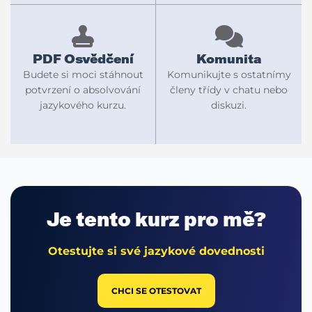
PDF Osvědčení
Komunita
Budete si moci stáhnout
Komunikujte s ostatnímy
potvrzení o absolvování
členy třídy v chatu nebo
jazykového kurzu.
diskuzi.
Je tento
kurz pro mě?
Otestujte si své jazykové dovednosti
CHCI SE OTESTOVAT