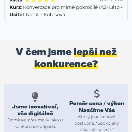
Kurz
: Konverzace pro mírně pokročilé (A2) Léto -
Učitel
: Natálie Kotasová
V čem jsme
lepší než
konkurence?
Poměr cena / výkon
Jsme inovativní,
Naučíme Vás
vše digitálně
Kurzy jsou cenově
Domluva přes maily jako u
dostupné. "Spokojený
konkurence odpadá.
zákazník se vrátí".