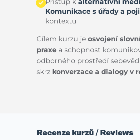
Přístup k
alternativní med
Komunikace s úřady a poj
kontextu
Cílem kurzu je
osvojení slovn
praxe
a schopnost komunikova
odborného prostředí sebevěd
skrz
konverzace a dialogy v r
Recenze kurzů / Reviews