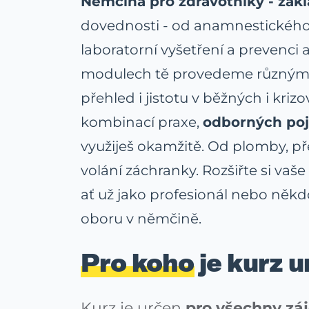
Němčina pro zdravotníky - zákl
dovednosti - od anamnestického
laboratorní vyšetření a prevenci 
modulech tě provedeme různými o
přehled i jistotu v běžných i krizo
kombinací praxe,
odborných poj
využiješ okamžitě. Od plomby, př
volání záchranky. Rozšiřte si vaš
ať už jako profesionál nebo někd
oboru v němčině.
Pro koho
je kurz 
Kurz je určen
pro všechny zá