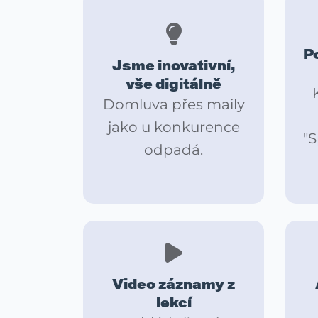
P
Jsme inovativní,
vše digitálně
Domluva přes maily
jako u konkurence
"
odpadá.
Video záznamy z
lekcí