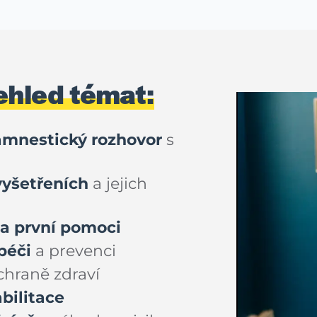
ehled témat:
amnestický rozhovor
s
vyšetřeních
a jejich
 a první pomoci
péči
a prevenci
chraně zdraví
abilitace