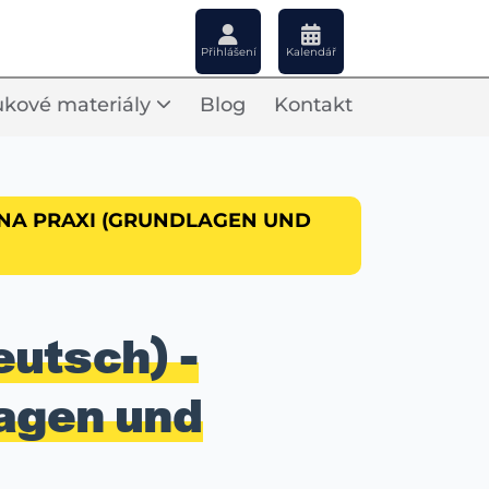
Přihlášení
Kalendář
kové materiály
Blog
Kontakt
 NA PRAXI (GRUNDLAGEN UND
utsch) -
lagen und