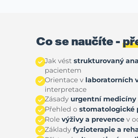
Co se naučíte -
př
Jak vést
strukturovaný an
pacientem
Orientace v
laboratorních 
interpretace
Zásady
urgentní medicíny
Přehled o
stomatologické 
Role
výživy a prevence
v o
Základy
fyzioterapie a reh