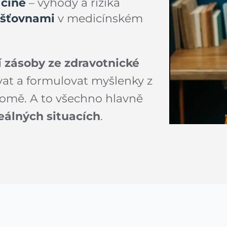
icíně
– výhody a rizika
išťovnami
v medicínském
í zásoby ze zdravotnické
t a formulovat myšlenky z
omě. A to všechno hlavně
eálných situacích
.