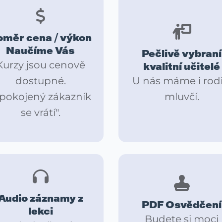
oměr cena / výkon
Naučíme Vás
Pečlivě vybraní
Kurzy jsou cenově
kvalitní učitelé
dostupné.
U nás máme i rodi
Spokojený zákazník
mluvčí.
se vrátí".
Audio záznamy z
PDF Osvědčení
lekci
Budete si moci