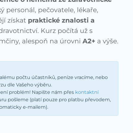
ý personál, pečovatele, lékaře,
ějí získat
praktické znalosti a
ravotnictví. Kurz počítá už s
mčiny, alespoň na úrovni
A2+
a výše.
 malému počtu účastníků, peníze vracíme, nebo
rzu dle Vašeho výběru.
 Není problém! Napište nám přes
kontaktní
ru pošleme (platí pouze pro platbu převodem,
tomaticky e-mailem).