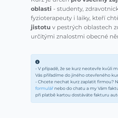
oblasti
- studenty, zdravotnick
fyzioterapeuty i laiky, kteří cht
jistotu
v pestrých oblastech zd
určitými znalostmi obecné ně
- V případě, že se kurz neotevře kvůli
Vás přiřadíme do jiného otevřeného ku
- Chcete nechat kurz zaplatit firmou?
formulář
nebo do chatu a my Vám faktu
při platbě kartou dostáváte fakturu au