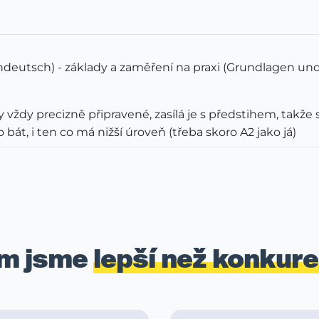
ndeutsch) - základy a zaměření na praxi (Grundlagen und 
 vždy precizně připravené, zasílá je s předstihem, takže
át, i ten co má nižší úroveň (třeba skoro A2 jako já)
m jsme
lepší než konkur