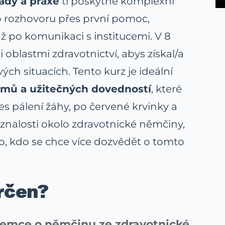
ady a praxe
ti poskytne komplexní
 rozhovoru přes první pomoc,
až po komunikaci s institucemi. V 8
blastmi zdravotnictví, abys získal/a
vých situacích. Tento kurz je ideální
mů a užitečných dovedností
, které
es pálení žáhy, po červené krvinky a
e znalosti okolo zdravotnické němčiny,
o, kdo se chce více dozvědět o tomto
určen?
jemce o němčinu ze zdravotnické