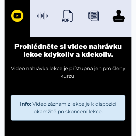
Prohlédněte si video nahrávku
lekce kdykoliv a kdekoliv.
Video nahrávka lekce je přístupná jen pro členy
kurzu!
Info:
Video záznam z lekce je k dispozici
okamžitě po skončení lekce.