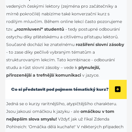
vedených českými lektory (zejména pro začátečníky a
mírně pokročilé) nabízíme také konverzační kurz s
rodilým mluvčím. Během online lekcí často pozorujeme
tzv.
„rozmluvení“ studentů
- tedy postupné odbourání
ostychu díky přátelskému a citlivému přístupu lektorů.
Současně dochází ke znatelnému
rozšíření slovní zásoby
- to zase díky pečlivě vybraným tématům a
strukturovaným lekcím. Tato kombinace - odbourání
studu a růst slovní zásoby – vede k
plynulejší,
přirozenější a trefnější komunikaci
v jazyce.
Co si představit pod pojmem tématický kurz?
Jedná se o kurzy raritnějšího, atypičtějšího charakteru.
Jsou jakousi omáčkou k jazyku - ale
omáčkou v tom
nejlepším slova smyslu!
Vždyť jak už říkal Zdenda
Pohlreich: 'Omáčka dělá kuchaře!' V některých případech