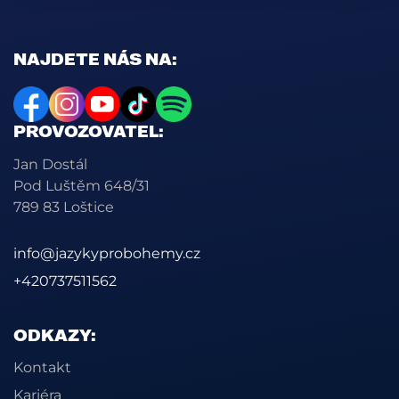
NAJDETE NÁS NA:
PROVOZOVATEL:
Jan Dostál
Pod Luštěm 648/31
789 83 Loštice
info@jazykyprobohemy.cz
+420737511562
ODKAZY:
Kontakt
Kariéra