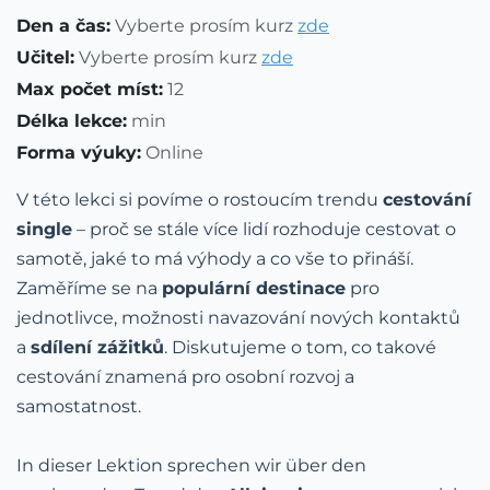
Den a čas:
Vyberte prosím kurz
zde
Učitel:
Vyberte prosím kurz
zde
Max počet míst:
12
Délka lekce:
min
Forma výuky:
Online
V této lekci si povíme o rostoucím trendu
cestování
single
– proč se stále více lidí rozhoduje cestovat o
samotě, jaké to má výhody a co vše to přináší.
Zaměříme se na
populární destinace
pro
jednotlivce, možnosti navazování nových kontaktů
a
sdílení zážitků
. Diskutujeme o tom, co takové
cestování znamená pro osobní rozvoj a
samostatnost.
In dieser Lektion sprechen wir über den