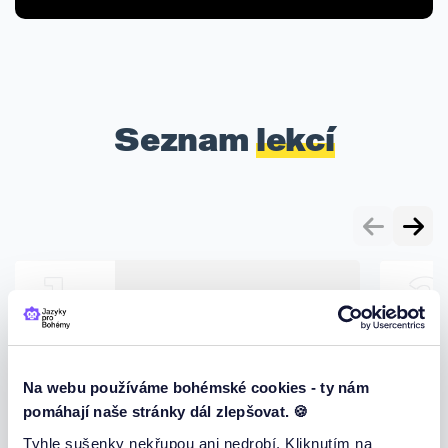
Seznam
lekcí
1
2
Lektion 1:
Kennenlernen
Einleitung in den
Konversationskurs
Na webu používáme bohémské cookies - ty nám
pomáhají naše stránky dál zlepšovat. 🍪
In dieser Lektion stellen sich
Tyhle sušenky nekřupou ani nedrobí. Kliknutím na
alle vor.