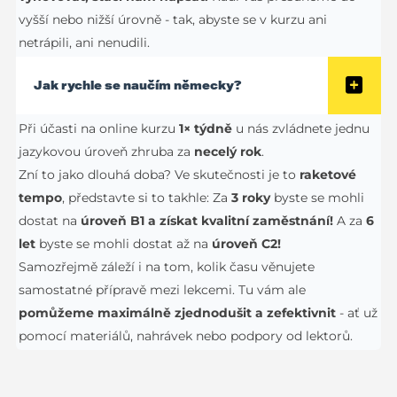
vyšší nebo nižší úrovně - tak, abyste se v kurzu ani
netrápili, ani nenudili.
Jak rychle se naučím německy?
Při účasti na online kurzu
1× týdně
u nás zvládnete jednu
jazykovou úroveň zhruba za
necelý rok
.
Zní to jako dlouhá doba? Ve skutečnosti je to
raketové
tempo
, představte si to takhle: Za
3 roky
byste se mohli
dostat na
úroveň B1 a získat kvalitní zaměstnání!
A za
6
let
byste se mohli dostat až na
úroveň C2!
Samozřejmě záleží i na tom, kolik času věnujete
samostatné přípravě mezi lekcemi. Tu vám ale
pomůžeme maximálně zjednodušit a zefektivnit
- ať už
pomocí materiálů, nahrávek nebo podpory od lektorů.