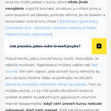
se proto může jednat o kurzy, které
nikde jinde
nenajdete
a jejichž koncept, strukturu a cvičení jsme si
sami postavili od základu, protože věříme, že na českém a
slovenském online trhu chybí (
Rychlokurz gramatiky
;
Gramatika živě - němčina v kontextu kultury a médií
;
Intenzivní kurz výslovnosti
).
Jak poznám, jakou mám úroveň jazyka?
Pokud nevíte, jakou úroveň kurzu zvolit, nezoufejte. Je
několik možností. Například si můžete udělat náš
Test
úrovně
. Ten vám napoví, jaká úroveň kurzu němčiny by
pro vás byla vhodná. Nebo se podívejte na oficiální
Společný evropský referenční rámec pro jazyky
. Tam se
můžete dočíst, co by měl podle oficiálních směrnic
zvládat student na jednotlivých jazykových úrovních.
Hlavně nezapomeňte:
když vám úroveň kurzu nebude
vyhovovat, stačí nám napsat.
Rádi vás přesuneme do