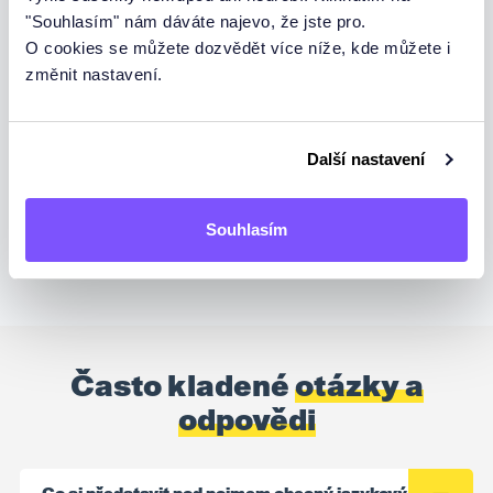
"Souhlasím" nám dáváte najevo, že jste pro.
Trvání:
90 min
O cookies se můžete dozvědět více níže, kde můžete i
změnit nastavení.
VSTOUPIT DO LEKCE
Další nastavení
Souhlasím
Často kladené
otázky a
odpovědi
Co si představit pod pojmem obecný jazykový