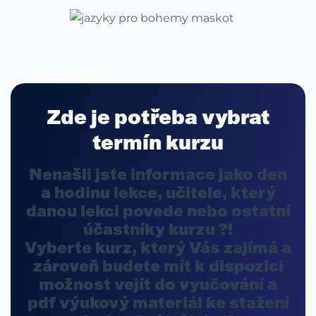
Zde je potřeba vybrat
termín kurzu
Nenašli jste informace jako
den
a hodinu
lekce,
učitele
, který
danou lekci povede nebo ostatní
účastníky
kurzu ?!
Vyberte kurz, který Vás zajímá a
zároveň budete mít k dispozici
možnost
vejít do vyučování
a
pdf výukový materiál ke stažení