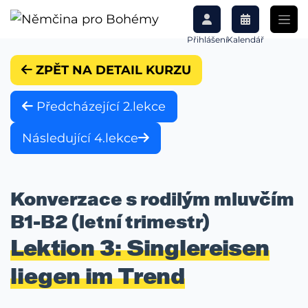
Přihlášení
Kalendář
ZPĚT NA DETAIL KURZU
Předcházející 2.lekce
Následující 4.lekce
Konverzace s rodilým mluvčím
B1-B2 (letní trimestr)
Lektion 3: Singlereisen
liegen im Trend