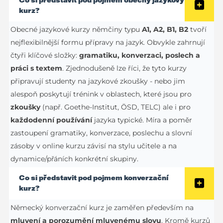
kurz?
Obecné jazykové kurzy němčiny typu
A1, A2, B1, B2
tvoří
nejflexibilnější formu přípravy na jazyk. Obvykle zahrnují
čtyři klíčové složky:
gramatiku, konverzaci, poslech a
práci s textem
. Zjednodušeně lze říci, že tyto kurzy
připravují studenty na jazykové zkoušky - nebo jim
alespoň poskytují trénink v oblastech, které jsou pro
zkoušky
(např. Goethe-Institut, ÖSD, TELC) ale i pro
každodenní používání
jazyka typické. Míra a poměr
zastoupení gramatiky, konverzace, poslechu a slovní
zásoby v online kurzu závisí na stylu učitele a na
dynamice/přáních konkrétní skupiny.
Co si představit pod pojmem konverzační
kurz?
Německý konverzační kurz je zaměřen především na
mluvení a porozumění mluvenému slovu
. Kromě kurzů