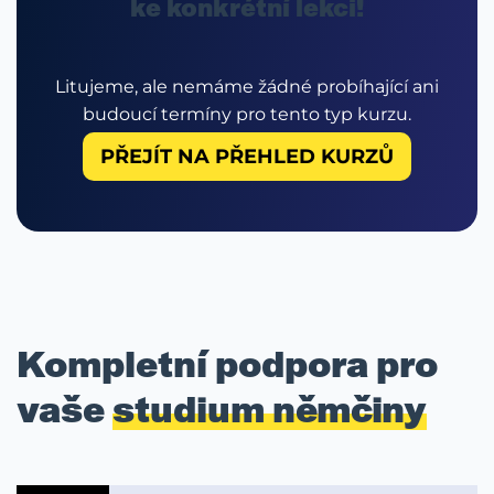
ke konkrétní lekci!
Litujeme, ale nemáme žádné probíhající ani
budoucí termíny pro tento typ kurzu.
PŘEJÍT NA PŘEHLED KURZŮ
Kompletní podpora pro
vaše
studium němčiny