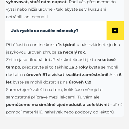
vyhovovat, stačí nám napsat.
Rádi vás přesuneme do
vyšší nebo nižší úrovně - tak, abyste se v kurzu ani
netrápili, ani nenudili.
Jak rychle se naučím německy?
Při účasti na online kurzu
1× týdně
u nás zvládnete jednu
jazykovou úroveň zhruba za
necelý rok
.
Zní to jako dlouhá doba? Ve skutečnosti je to
raketové
tempo
, představte si to takhle: Za
3 roky
byste se mohli
dostat na
úroveň B1 a získat kvalitní zaměstnání!
A za
6
let
byste se mohli dostat až na
úroveň C2!
Samozřejmě záleží i na tom, kolik času věnujete
samostatné přípravě mezi lekcemi. Tu vám ale
pomůžeme maximálně zjednodušit a zefektivnit
- ať už
pomocí materiálů, nahrávek nebo podpory od lektorů.