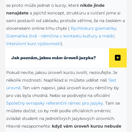
se proto může jednat o kurzy, které
nikde jinde
nenajdete
a jejichž koncept, strukturu a cvičení jsme si
sami postavili od základu, protože věříme, že na českém a
slovenském online trhu chybí (
Rychlokurz gramatiky
;
Gramatika živě - němčina v kontextu kultury a médií
;
Intenzivní kurz výslovnosti
).
Jak poznám, jakou mám úroveň jazyka?
Pokud nevíte, jakou úroveň kurzu zvolit, nezoufejte. Je
několik možností. Například si můžete udělat náš
Test
úrovně
. Ten vám napoví, jaká úroveň kurzu němčiny by
pro vás byla vhodná. Nebo se podívejte na oficiální
Společný evropský referenční rámec pro jazyky
. Tam se
můžete dočíst, co by měl podle oficiálních směrnic
zvládat student na jednotlivých jazykových úrovních.
Hlavně nezapomeňte:
když vám úroveň kurzu nebude