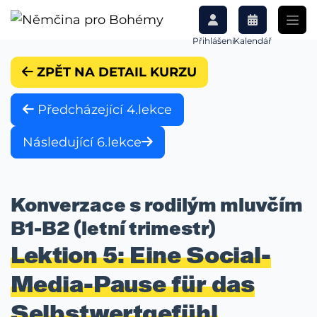
Přihlášení
Kalendář
ZPĚT NA DETAIL KURZU
Předcházející 4.lekce
Následující 6.lekce
Konverzace s rodilým mluvčím
B1-B2 (letní trimestr)
Lektion 5: Eine Social-
Media-Pause für das
Selbstwertgefühl