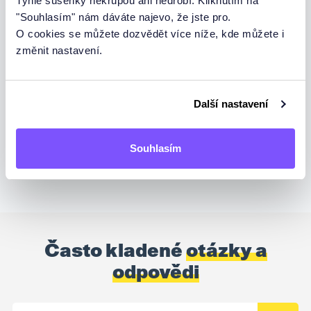
Tyhle sušenky nekřupou ani nedrobí. Kliknutím na
alle vor.
"Souhlasím" nám dáváte najevo, že jste pro.
Trvání:
90 min
O cookies se můžete dozvědět více níže, kde můžete i
změnit nastavení.
VSTOUPIT DO LEKCE
Další nastavení
Souhlasím
Často kladené
otázky a
odpovědi