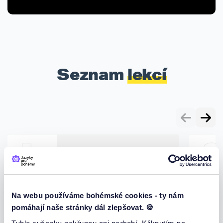
Seznam
lekcí
1
2
Lektion 1:
Kennenlernen
Einleitung in den
Konversationskurs
Na webu používáme bohémské cookies - ty nám
pomáhají naše stránky dál zlepšovat. 🍪
In dieser Lektion stellen sich