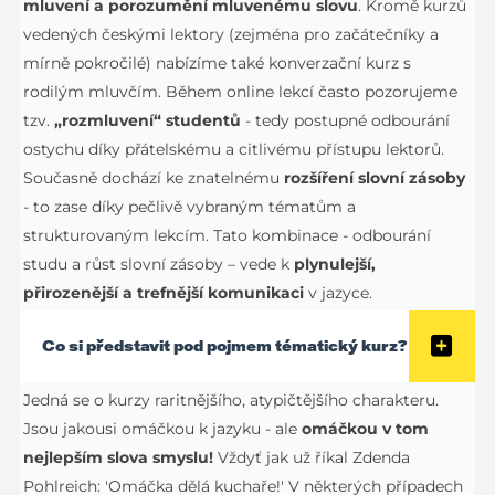
mluvení a porozumění mluvenému slovu
. Kromě kurzů
vedených českými lektory (zejména pro začátečníky a
mírně pokročilé) nabízíme také konverzační kurz s
rodilým mluvčím. Během online lekcí často pozorujeme
tzv.
„rozmluvení“ studentů
- tedy postupné odbourání
ostychu díky přátelskému a citlivému přístupu lektorů.
Současně dochází ke znatelnému
rozšíření slovní zásoby
- to zase díky pečlivě vybraným tématům a
strukturovaným lekcím. Tato kombinace - odbourání
studu a růst slovní zásoby – vede k
plynulejší,
přirozenější a trefnější komunikaci
v jazyce.
Co si představit pod pojmem tématický kurz?
Jedná se o kurzy raritnějšího, atypičtějšího charakteru.
Jsou jakousi omáčkou k jazyku - ale
omáčkou v tom
nejlepším slova smyslu!
Vždyť jak už říkal Zdenda
Pohlreich: 'Omáčka dělá kuchaře!' V některých případech