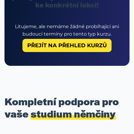
ke konkrétní lekci!
Litujeme, ale nemáme žádné probíhající ani
budoucí termíny pro tento typ kurzu.
PŘEJÍT NA PŘEHLED KURZŮ
Kompletní podpora pro
vaše
studium němčiny