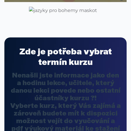
Zde je potřeba vybrat
termín kurzu
Nenašli jste informace jako
den
a hodinu
lekce,
učitele
, který
danou lekci povede nebo ostatní
účastníky
kurzu ?!
Vyberte kurz, který Vás zajímá a
zároveň budete mít k dispozici
možnost
vejít do vyučování
a
pdf výukový materiál ke stažení