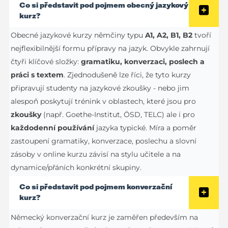
Co si představit pod pojmem obecný jazykový
kurz?
Obecné jazykové kurzy němčiny typu
A1, A2, B1, B2
tvoří
nejflexibilnější formu přípravy na jazyk. Obvykle zahrnují
čtyři klíčové složky:
gramatiku, konverzaci, poslech a
práci s textem
. Zjednodušeně lze říci, že tyto kurzy
připravují studenty na jazykové zkoušky - nebo jim
alespoň poskytují trénink v oblastech, které jsou pro
zkoušky
(např. Goethe-Institut, ÖSD, TELC) ale i pro
každodenní používání
jazyka typické. Míra a poměr
zastoupení gramatiky, konverzace, poslechu a slovní
zásoby v online kurzu závisí na stylu učitele a na
dynamice/přáních konkrétní skupiny.
Co si představit pod pojmem konverzační
kurz?
Německý konverzační kurz je zaměřen především na