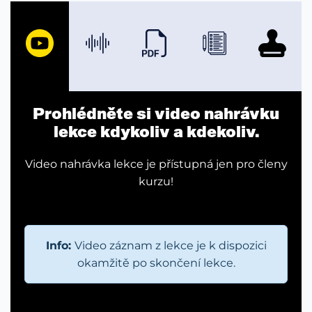
Prohlédněte si video nahrávku
lekce kdykoliv a kdekoliv.
Video nahrávka lekce je přístupná jen pro členy
kurzu!
Info:
Video záznam z lekce je k dispozici
okamžitě po skončení lekce.