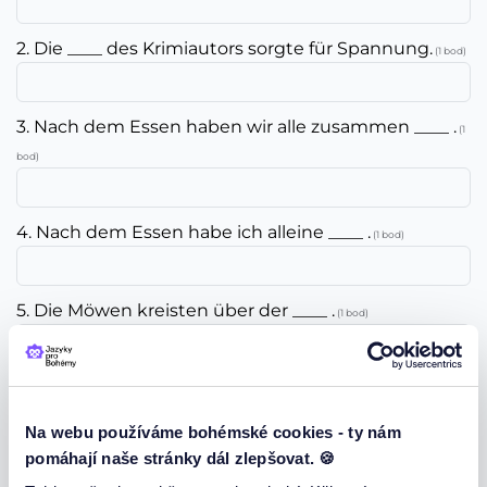
2. Die ____ des Krimiautors sorgte für Spannung.
(1 bod)
3. Nach dem Essen haben wir alle zusammen ____ .
(1
bod)
4. Nach dem Essen habe ich alleine ____ .
(1 bod)
5. Die Möwen kreisten über der ____ .
(1 bod)
6. Wir haben eine ____ direkt vor der Terrasse.
(1 bod)
Na webu používáme bohémské cookies - ty nám
pomáhají naše stránky dál zlepšovat. 🍪
7. Wir haben Zuhause insgesamt drei ____ .
(1 bod)