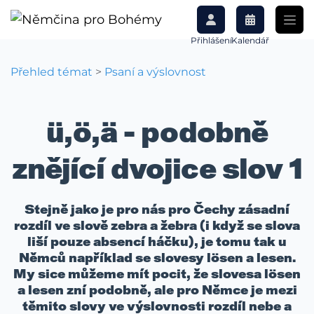
Přihlášení
Kalendář
Přehled témat
>
Psaní a výslovnost
ü,ö,ä - podobně
znějící dvojice slov 1
Stejně jako je pro nás pro Čechy zásadní
rozdíl ve slově zebra a žebra (i když se slova
liší pouze absencí háčku), je tomu tak u
Němců například se slovesy lösen a lesen.
My sice můžeme mít pocit, že slovesa lösen
a lesen zní podobně, ale pro Němce je mezi
těmito slovy ve výslovnosti rozdíl nebe a