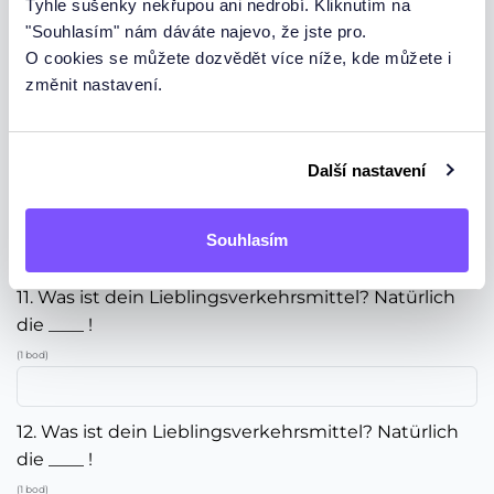
Tyhle sušenky nekřupou ani nedrobí. Kliknutím na
"Souhlasím" nám dáváte najevo, že jste pro.
8. Was macht man mit drei ____ im Haus?
O cookies se můžete dozvědět více níže, kde můžete i
(1 bod)
změnit nastavení.
9. Ich will vor ihr nicht ____ !
(1 bod)
Další nastavení
10. Ich will vor ihr nicht ____ !
(1 bod)
Souhlasím
11. Was ist dein Lieblingsverkehrsmittel? Natürlich
die ____ !
(1 bod)
12. Was ist dein Lieblingsverkehrsmittel? Natürlich
die ____ !
(1 bod)