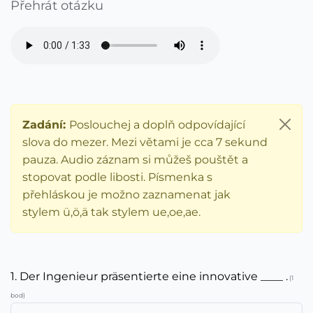
Přehrát otázku
Zadání:
Poslouchej a doplň odpovídající
slova do mezer. Mezi větami je cca 7 sekund
pauza. Audio záznam si můžeš pouštět a
stopovat podle libosti. Písmenka s
přehláskou je možno zaznamenat jak
stylem ü,ö,ä tak stylem ue,oe,ae.
1. Der Ingenieur präsentierte eine innovative ____ .
(1
bod)