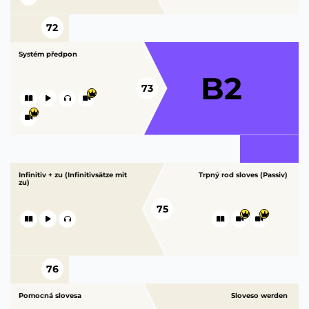
72
Systém předpon
B2
73
Infinitiv + zu (Infinitivsätze mit
Trpný rod sloves (Passiv)
zu)
75
76
Pomocná slovesa
Sloveso werden