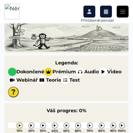
Přihlášení
Kalendář
Legenda:
Dokončené
Prémium
Audio
Video
Webinář
Teorie
Test
?
Váš progres:
0%
10%
20%
30%
40%
50%
60%
70%
80%
90%
100%