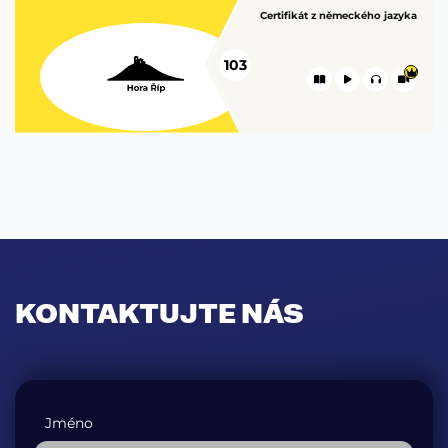
Certifikát z německého jazyka
103
KONTAKTUJTE NÁS
Jméno