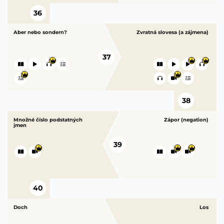
36
Aber nebo sondern?
Zvratná slovesa (a zájmena)
37
38
Množné číslo podstatných
Zápor (negation)
jmen
39
40
Doch
Los