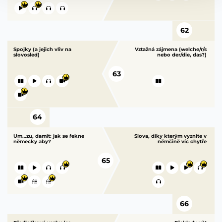
62
Spojky (a jejich vliv na
Vztažná zájmena (welche/r/s
slovosled)
nebo der/die, das?)
63
64
Um…zu, damit: jak se řekne
Slova, díky kterým vyzníte v
německy aby?
němčině víc chytře
65
66