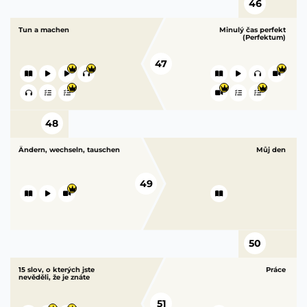
46
Tun a machen
Minulý čas perfekt
(Perfektum)
47
48
Ändern, wechseln, tauschen
Můj den
49
50
15 slov, o kterých jste
Práce
nevěděli, že je znáte
51