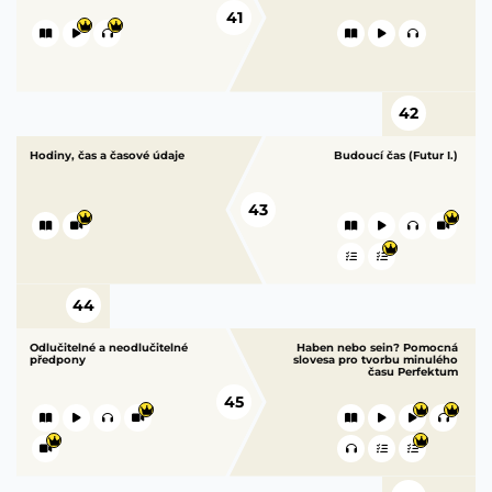
41
42
Hodiny, čas a časové údaje
Budoucí čas (Futur I.)
43
44
Odlučitelné a neodlučitelné
Haben nebo sein? Pomocná
předpony
slovesa pro tvorbu minulého
času Perfektum
45