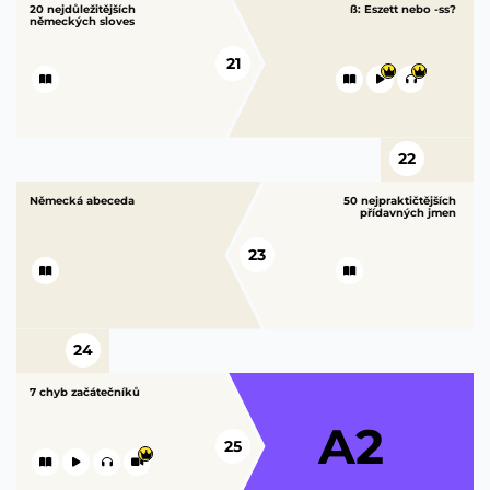
20 nejdůležitějších
ß: Eszett nebo -ss?
německých sloves
21
22
Německá abeceda
50 nejpraktičtějších
přídavných jmen
23
24
7 chyb začátečníků
A2
25