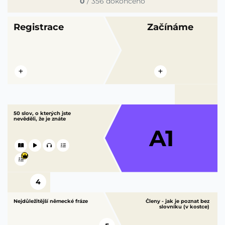
0
/
356
dokončeno
Registrace
Začínáme
50 slov, o kterých jste
nevěděli, že je znáte
A1
4
Nejdůležitější německé fráze
Členy - jak je poznat bez
slovníku (v kostce)