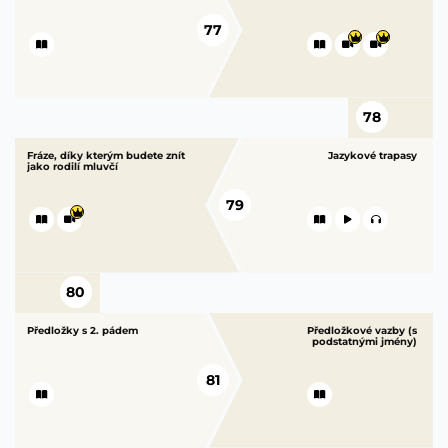
77
78
Fráze, díky kterým budete znít
Jazykové trapasy
jako rodilí mluvčí
79
80
Předložky s 2. pádem
Předložkové vazby (s
podstatnými jmény)
81