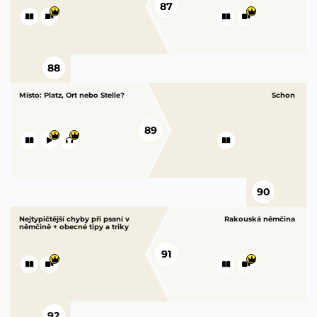
87
88
Místo: Platz, Ort nebo Stelle?
Schon
89
90
Nejtypičtější chyby při psaní v
Rakouská němčina
němčině + obecné tipy a triky
91
92