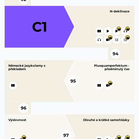
N-deklinace
C1
94
Německé jazykolamy s
Plusquamperfektum -
překladem
předminulý čas
95
96
Výslovnost
Dlouhé a krátké samohlásky
97