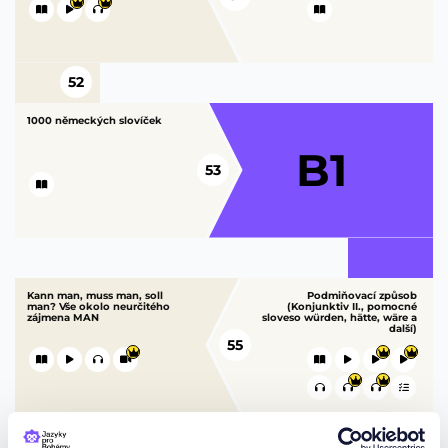
52
1000 německých slovíček
B1
53
Kann man, muss man, soll
Podmiňovací způsob
man? Vše okolo neurčitého
(Konjunktiv II., pomocné
zájmena MAN
sloveso würden, hätte, wäre a
další)
55
56