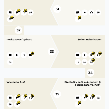
31
32
Rozkazovací způsob
Sollen nebo haben
33
34
Wie nebo Als?
Předložky se 3. a 4. pádem (+
otázka KDE vs. KAM)
35