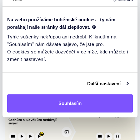
Préteritum (minulý čas)
Wenn nebo als?
Na webu používáme bohémské cookies - ty nám
57
pomáhají naše stránky dál zlepšovat. 🍪
Tyhle sušenky nekřupou ani nedrobí. Kliknutím na
"Souhlasím" nám dáváte najevo, že jste pro.
58
O cookies se můžete dozvědět více níže, kde můžete i
změnit nastavení.
Skloňování přídavných jmen
Časové předložky
59
Další nastavení
Souhlasím
60
Německé fráze, které nám
Einfallen, auffallen, gefallen
Čechům a Slovákům nedávají
smysl
61