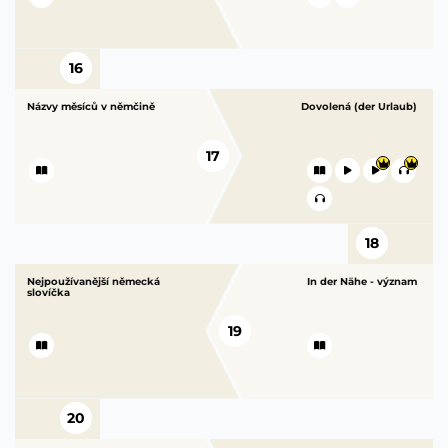
16
Názvy měsíců v němčině
Dovolená (der Urlaub)
17
18
Nejpoužívanější německá
In der Nähe - význam
slovíčka
19
20