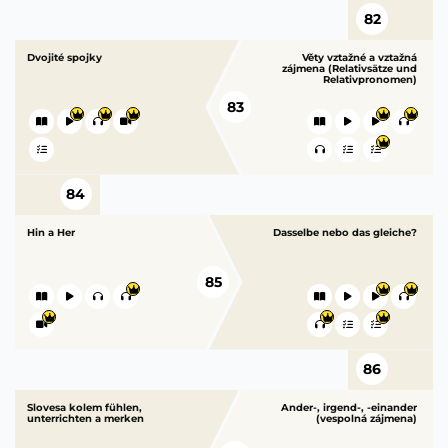
82
Dvojité spojky
Věty vztažné a vztažná
zájmena (Relativsätze und
Relativpronomen)
83
84
Hin a Her
Dasselbe nebo das gleiche?
85
86
Slovesa kolem fühlen,
Ander-, irgend-, -einander
unterrichten a merken
(vespolná zájmena)