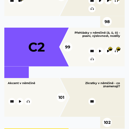
98
Přehlásky v němčině (ä, ü, ö) -
psaní, výslovnost, rozdíly
C2
99
Akcent v němčině
Zkratky v němčině - co
znamenají?
101
102